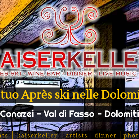
l tuo Après ski nelle Dolomi
Canazei - Val di Fassa - Dolomiti
nts
kaiserkeller
artists
dinner
phot