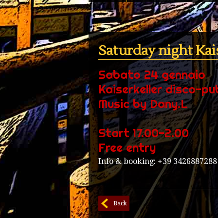
Saturday night Kai
Sabato 24 gennaio
Kaiserkeller disco-pu
Music by Dany.L
Start 17.00-2.00
Free entry
Info & booking: +39 3426887288
Back