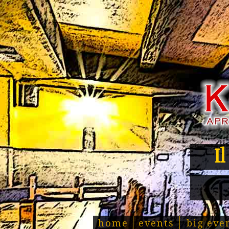
I
home
events
big eve