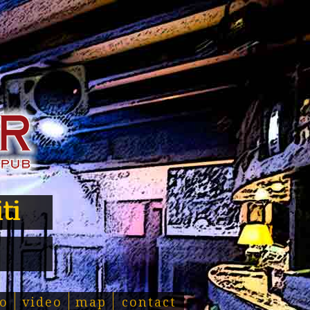
ti
o
video
map
contact