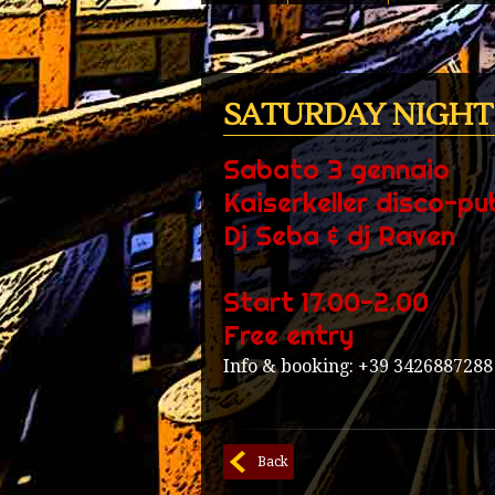
SATURDAY NIGHT 
Sabato 3 gennaio
Kaiserkeller disco-pu
Dj Seba & dj Raven
Start 17.00-2.00
Free entry
Info & booking: +39 3426887288
Back