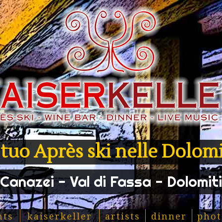
l tuo Après ski nelle Dolomi
Canazei - Val di Fassa - Dolomiti
nts
kaiserkeller
artists
dinner
phot