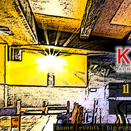
I
home
events
big eve