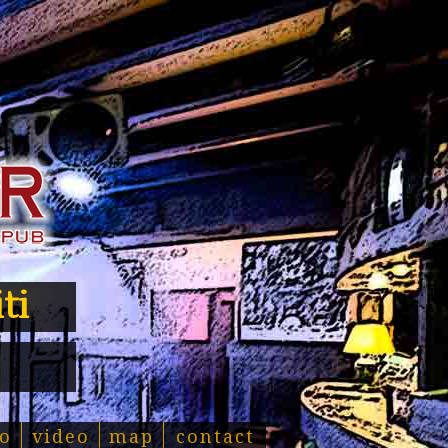
ti
o
video
map
contact