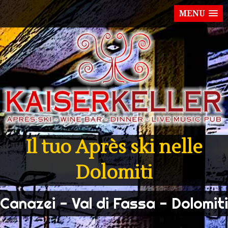
MENU
Il tuo Après ski nelle
Dolomiti
Canazei - Val di Fassa - Dolomiti