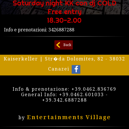
Saturday night KK con dj COLD
Free entry
18.30-2.00
Info e prenotazioni: 3426887288
Back
Kaiserkeller | Str�da Dolomites, 82 - 38032
Canazei
Info & prenotazione:
+39.0462.836769
General Info:
+39.0462.601033
-
+39.342.6887288
Entertainments Village
by