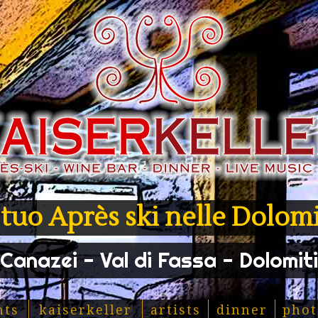
l tuo Après ski nelle Dolomi
Canazei - Val di Fassa - Dolomiti
nts
kaiserkeller
artists
dinner
phot