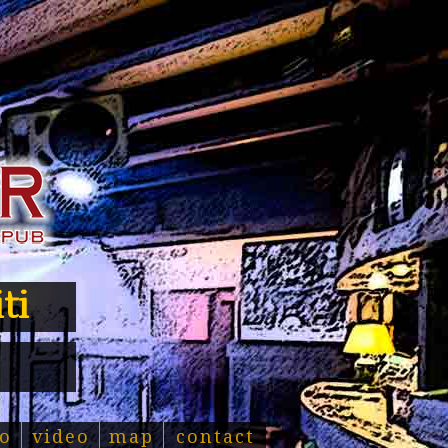
ti
o
video
map
contact