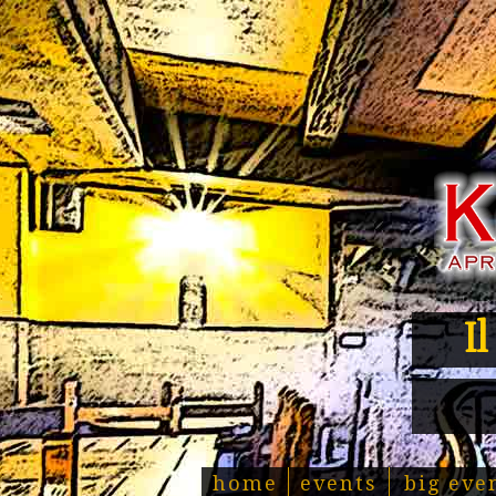
I
home
events
big eve