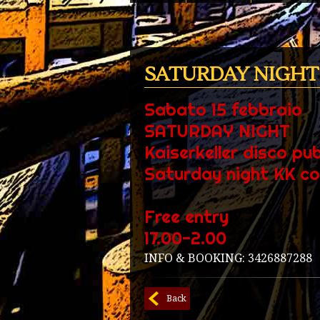
SATURDAY NIGHT
Sabato 15 febbraio
SATURDAY NIGHT
Kaiserkeller disco pu
Saturday night KK co
Free entry
17.00-2.00
INFO & BOOKING: 3426887288
Back