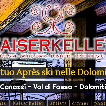
l tuo Après ski nelle Dolomi
Canazei - Val di Fassa - Dolomiti
nts
kaiserkeller
artists
dinner
phot