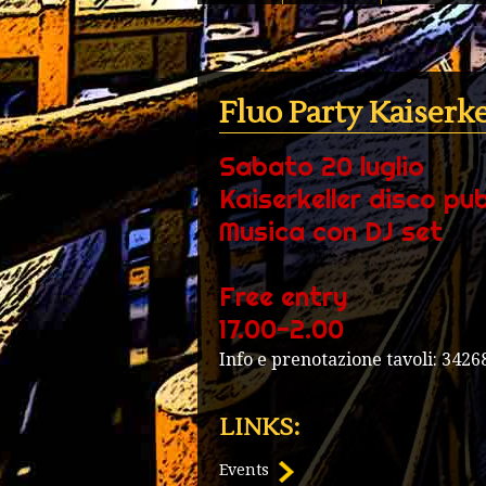
Fluo Party Kaiserk
Sabato 20 luglio
Kaiserkeller disco pu
Musica con DJ set
Free entry
17.00-2.00
Info e prenotazione tavoli: 342
LINKS:
Events