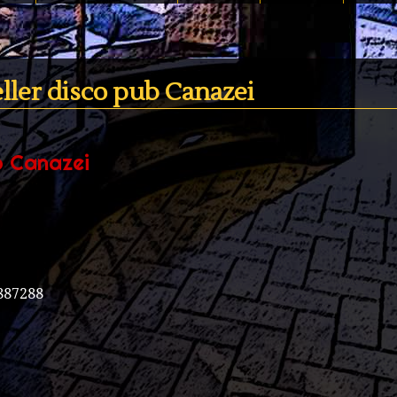
eller disco pub Canazei
b Canazei
6887288