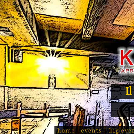
I
home
events
big eve