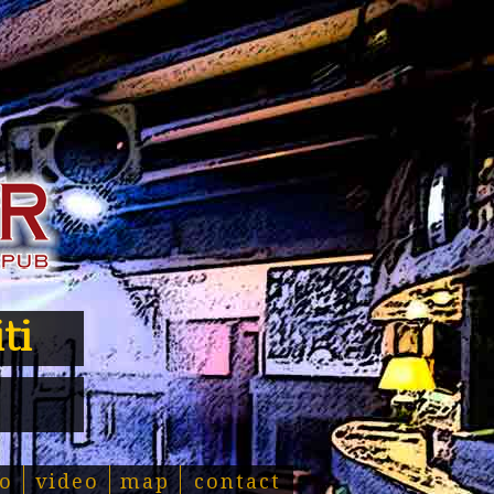
ti
o
video
map
contact