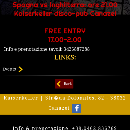
Spagna vs Inghilterra: ore 21.00
Kaiserkeller disco-pub Canazei
FREE ENTRY
17.00-2.00
Info e prenotazione tavoli: 3426887288
LINKS:
Events
Back
Kaiserkeller | Str�da Dolomites, 82 - 38032
Canazei
Info & prenotazione:
+39.0462.836769