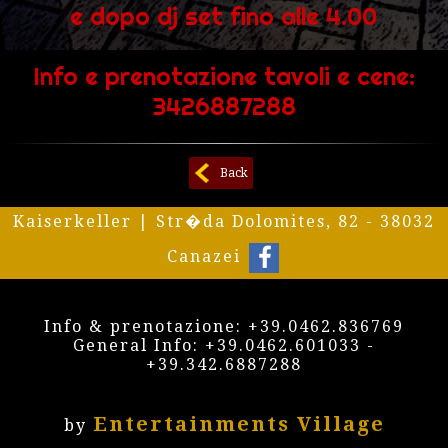
e dopo dj set fino alle 4.00
Info e prenotazione tavoli e cene:
3426887288
Back
Kaiserkeller | Str�da Dolomites, 82 - 38032
Canazei
Info & prenotazione:
+39.0462.836769
General Info:
+39.0462.601033
-
+39.342.6887288
Entertainments Village
by