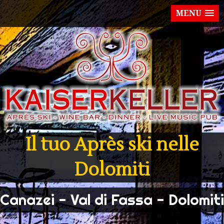
MENU
Il tuo Après ski nelle
Dolomiti
Canazei - Val di Fassa - Dolomiti