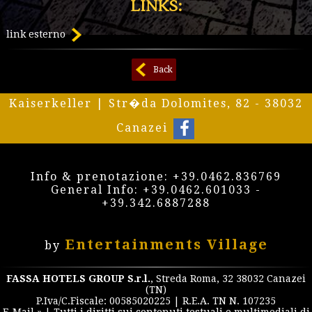
LINKS:
link esterno
Back
Kaiserkeller | Str�da Dolomites, 82 - 38032
Canazei
Info & prenotazione:
+39.0462.836769
General Info:
+39.0462.601033
-
+39.342.6887288
Entertainments Village
by
FASSA HOTELS GROUP S.r.l.
, Streda Roma, 32 38032 Canazei
(TN)
P.Iva/C.Fiscale: 00585020225 | R.E.A. TN N. 107235