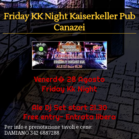
Friday KK Night Kaiserkeller Pub
Canazei
Venerd� 28 Agosto
Friday Kk Night
Ale Dj Set start 21.30
Free entry- Entrata libera
Per info e prenotazione tavoli e cene:
DAMIANO 342 6887288