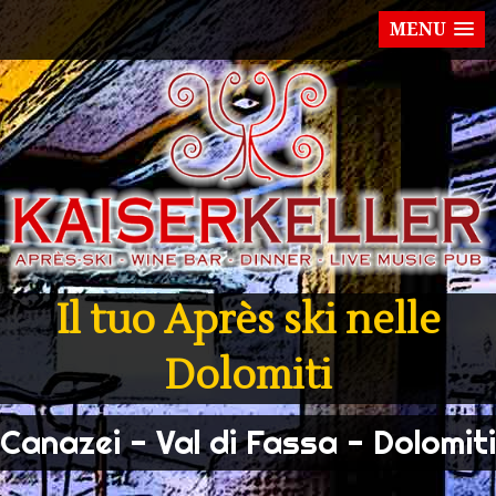
MENU
Il tuo Après ski nelle
Dolomiti
Canazei - Val di Fassa - Dolomiti