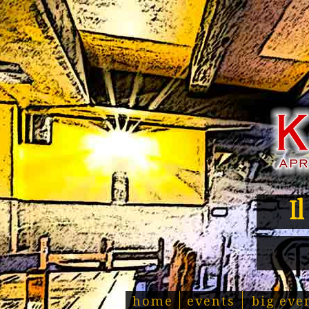
I
home
events
big eve