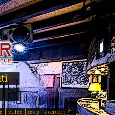
ti
o
video
map
contact