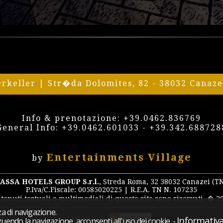
erkeller | Str�da Dolomites, 82 - 38032 Canaz
Info & prenotazione:
+39.0462.836769
General Info:
+39.0462.601033
-
+39.342.688728
Entertainments Village
by
FASSA HOTELS GROUP S.r.l.
, Streda Roma, 32 38032 Canazei (T
P.Iva/C.Fiscale: 00585020225 | R.E.A. TN N. 107235
ontenuti testuali e multimediali di questo sito sono riservati, � 
za di navigazione.
Informativa
powered by
ndo la navigazione, acconsenti all'uso dei cookie.
-