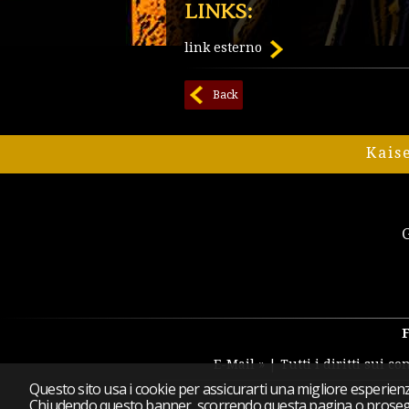
LINKS:
link esterno
Back
Kais
E-Mail »
| Tutti i diritti sui c
Questo sito usa i cookie per assicurarti una migliore esperien
Chiudendo questo banner, scorrendo questa pagina o prosegue