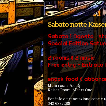
Sabato notte Kaise
Sabato 1 Agosto , st
Special Edition Satu
2 rooms & 2 music
Free entry - Entrata 
snack food & abbona
Main room: Ale Dj
Kaiser Room: Albert One
Per info e prenotazione cene e t
342 6887288