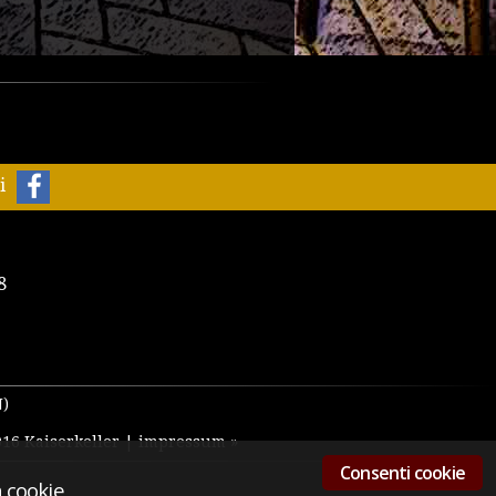
ei
8
N)
2016 Kaiserkeller |
impressum »
Consenti cookie
 cookie