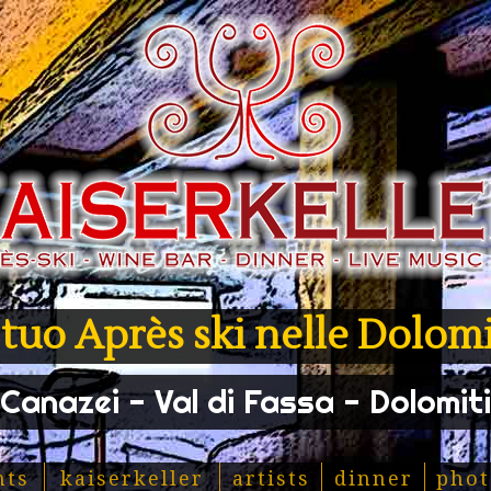
l tuo Après ski nelle Dolomi
Canazei - Val di Fassa - Dolomiti
nts
kaiserkeller
artists
dinner
phot