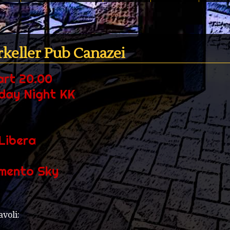
rkeller Pub Canazei
art 20.00
rday Night KK
Libera
mento Sky
avoli: