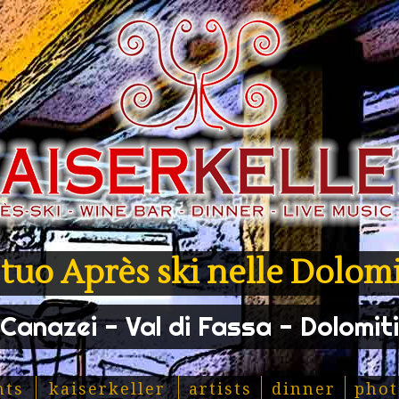
l tuo Après ski nelle Dolomi
Canazei - Val di Fassa - Dolomiti
nts
kaiserkeller
artists
dinner
phot