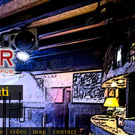
ti
o
video
map
contact