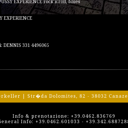
SSY EXPERIENCE rock'n'roll, blues
SY EXPERIENCE
li: DENNIS 331 4496065
erkeller | Str�da Dolomites, 82 - 38032 Canaz
Info & prenotazione:
+39.0462.836769
General Info:
+39.0462.601033
-
+39.342.688728