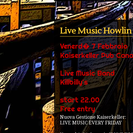
Live Music Howlin
Venerd� 7 Febbraio
Kaiserkeller Pub Cana
Live Music Band
Killbilly's
start 22.00
Free entry
Nuova Gestione Kaiserkeller:
LIVE MUSIC EVERY FRIDAY