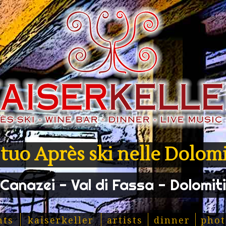
l tuo Après ski nelle Dolomi
Canazei - Val di Fassa - Dolomiti
nts
kaiserkeller
artists
dinner
phot