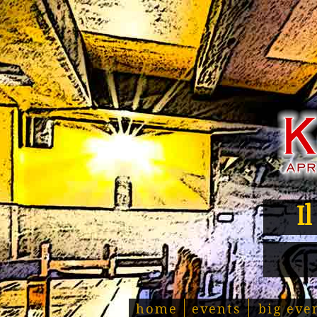
I
home
events
big eve