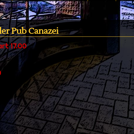
ler Pub Canazei
rt 17.00
0