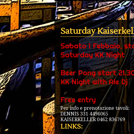
Saturday Kaiserkel
Sabato 1 Febbaio, sta
Saturday KK Night
Beer Pong start 21.3
KK Night with Ale Dj
Free entry
Per info e prenotazione tavoli:
DENNIS 331 4496065
KAISERKELLER 0462 836769
LINKS: