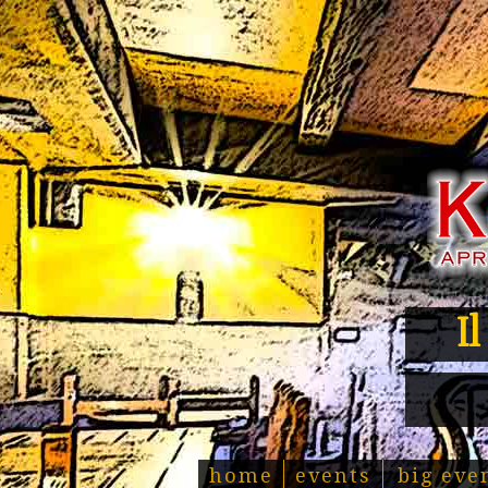
I
home
events
big eve