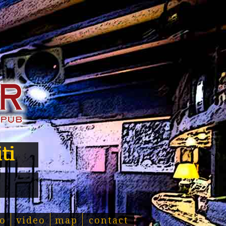
ti
o
video
map
contact