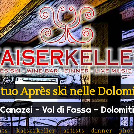
l tuo Après ski nelle Dolomi
Canazei - Val di Fassa - Dolomiti
nts
kaiserkeller
artists
dinner
phot