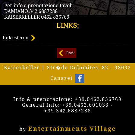
Per info e prenotazione tavoli:
DAMIANO 342 6887288
KAISERKELLER 0462 836769
LINKS:
link esterno
Back
Kaiserkeller | Str�da Dolomites, 82 - 38032
Canazei
Info & prenotazione:
+39.0462.836769
General Info:
+39.0462.601033
-
+39.342.6887288
Entertainments Village
by