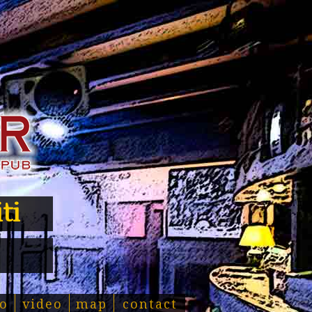
ti
o
video
map
contact