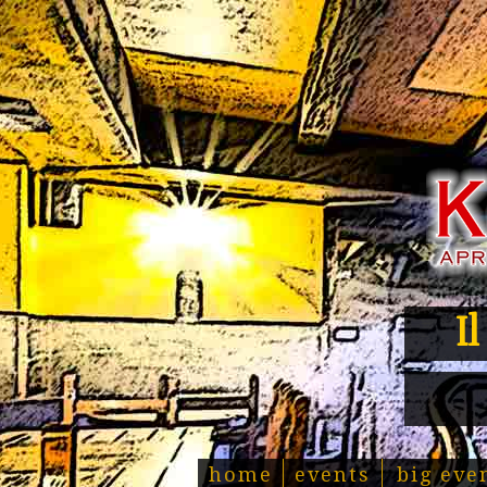
I
home
events
big eve