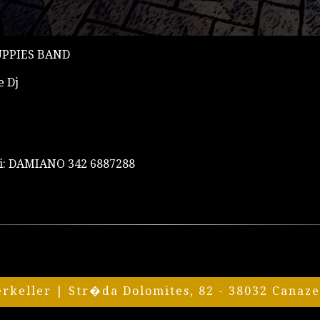
UPPIES BAND
e Dj
oli: DAMIANO 342 6887288
erkeller | Str�da Dolomites, 82 - 38032 Canaz