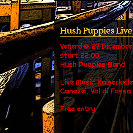
Hush Puppies Live 
Venerd� 27 Dicembre
start 22.00
Hush Puppies Band
Live Music Kaiserkell
Canazei, Val di Fassa
Free entry