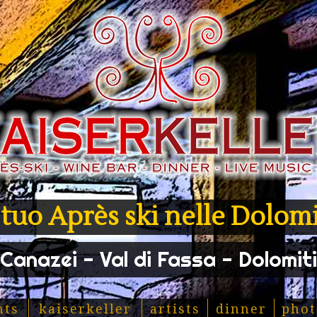
l tuo Après ski nelle Dolomi
Canazei - Val di Fassa - Dolomiti
nts
kaiserkeller
artists
dinner
phot