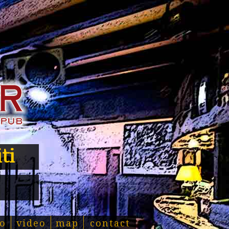
ti
o
video
map
contact