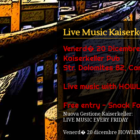
Live Music Kaiserk
Venerd� 20 Dicembre,
Kaiserkeller Pub
Str. Dolomites 82, Ca
Live music with HOW
Free entry - Snack Fo
Nuova Gestione Kaiserkeller:
LIVE MUSIC EVERY FRIDAY
Venerd� 20 dicembre HOWLIN