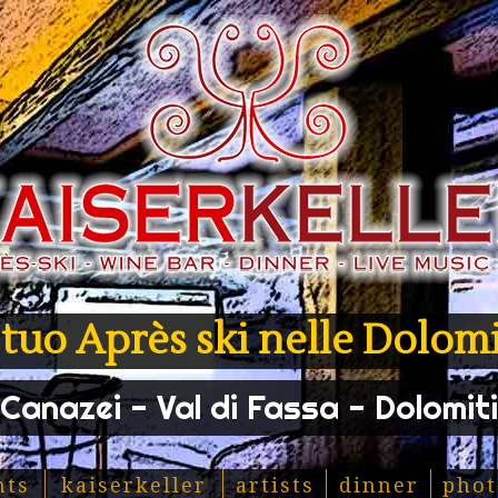
l tuo Après ski nelle Dolomi
Canazei - Val di Fassa - Dolomiti
nts
kaiserkeller
artists
dinner
phot