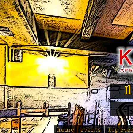
I
home
events
big eve