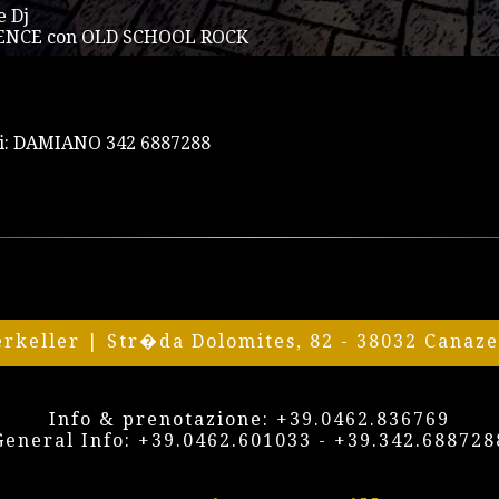
e Dj
ENCE con OLD SCHOOL ROCK
oli: DAMIANO 342 6887288
erkeller | Str�da Dolomites, 82 - 38032 Canaz
Info & prenotazione:
+39.0462.836769
General Info:
+39.0462.601033
-
+39.342.688728