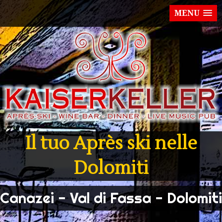
MENU
Il tuo Après ski nelle
Dolomiti
Canazei - Val di Fassa - Dolomiti