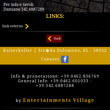
Per info e tavoli:
Damiano 342 6887288
LINKS:
link esterno
Back
Kaiserkeller | Str�da Dolomites, 82 - 38032
Canazei
Info & prenotazione:
+39.0462.836769
General Info:
+39.0462.601033
-
+39.342.6887288
Entertainments Village
by