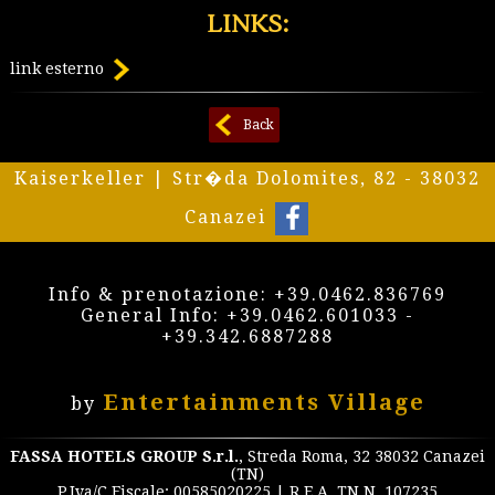
LINKS:
link esterno
Back
Kaiserkeller | Str�da Dolomites, 82 - 38032
Canazei
Info & prenotazione:
+39.0462.836769
General Info:
+39.0462.601033
-
+39.342.6887288
Entertainments Village
by
FASSA HOTELS GROUP S.r.l.
, Streda Roma, 32 38032 Canazei
(TN)
P.Iva/C.Fiscale: 00585020225 | R.E.A. TN N. 107235